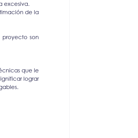
a excesiva.
imación de la 
 proyecto son 
écnicas que le 
nificar lograr 
gables.