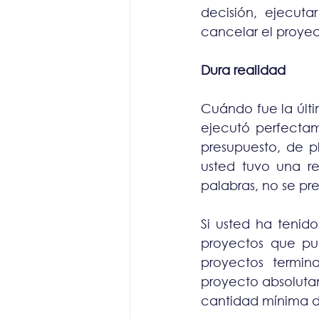
decisión, ejecuta
cancelar el proyec
Dura realidad
Cuándo fue la últ
ejecutó perfectam
presupuesto, de p
usted tuvo una rel
palabras, no se pr
Si usted ha tenid
proyectos que pud
proyectos termi
proyecto absoluta
cantidad mínima d