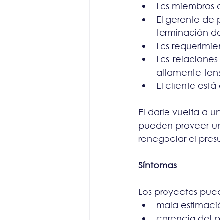
Los miembros d
El gerente de 
terminación de
Los requerimie
Las relaciones
altamente tens
El cliente est
El darle vuelta a 
pueden proveer una 
renegociar el pres
Síntomas
Los proyectos pued
mala estimació
carencia del 