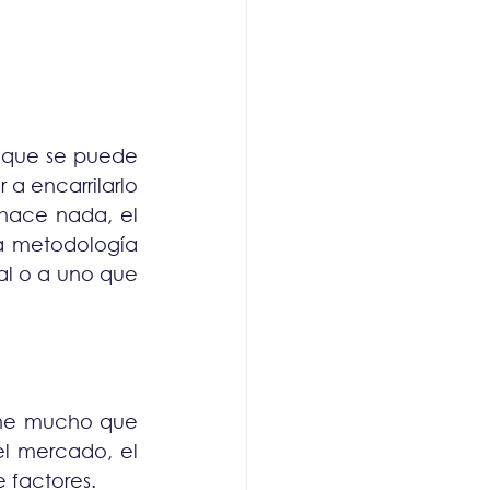
 que se puede 
 a encarrilarlo 
 hace nada, el 
a metodología 
l o a uno que 
ene mucho que 
el mercado, el 
 factores.