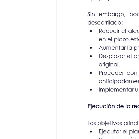
Sin embargo, pod
descarrilado:
Reducir el al
en el plazo es
Aumentar la p
Desplazar el c
original.
Proceder con 
anticipadamen
Implementar u
Ejecución de la r
Los objetivos princ
Ejecutar el pl