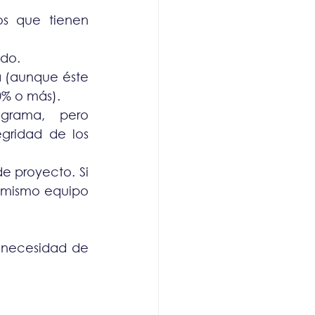
s que tienen 
ado.
 (aunque éste 
0% o más).
rama, pero 
gridad de los 
 proyecto. Si 
l mismo equipo 
 necesidad de 