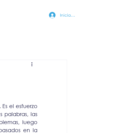
Iniciar sesión
Videos
Más
Es el esfuerzo 
palabras, las 
lemas, luego 
basados en la 