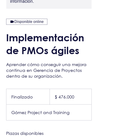
información.
Disponible online
Implementación
de PMOs ágiles
Aprender cómo conseguir una mejora
continua en Gerencia de Proyectos
dentro de su organización.
476.000
pesos
Finalizado
F
$ 476.000
colombianos
i
n
Gómez Project and Training
a
l
i
z
Plazas disponibles