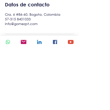
Datos de contacto
Cra. 6 #86-60, Bogota, Colombia
57-315 8401033
info@gomezpt.com
Contáctanos
Correo:
info@gomezpt.com
Telefono:
+57 - 3158401033