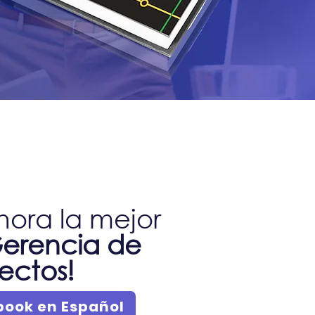
ora la mejor
erencia de
ectos!
book en Español