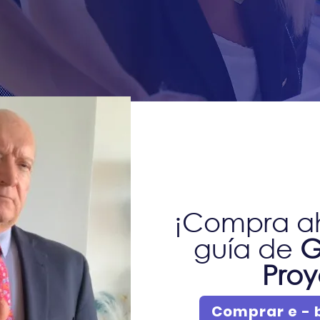
¡Compra ah
guía de
G
Proy
Comprar e - 