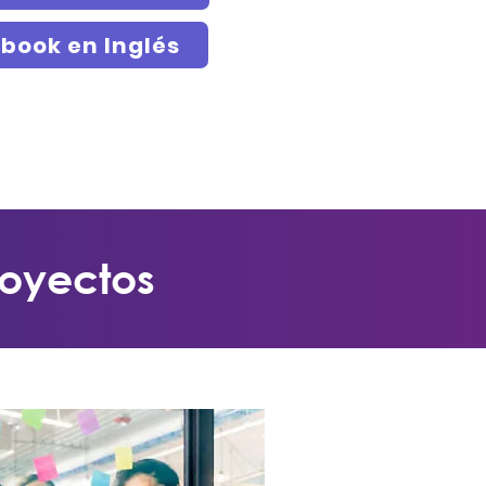
book en Inglés
royectos