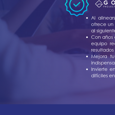
Al alinear
ofrece un 
al siguient
Con años d
equipo re
resultados
Mejora tu
indispensa
Invierte e
difíciles e