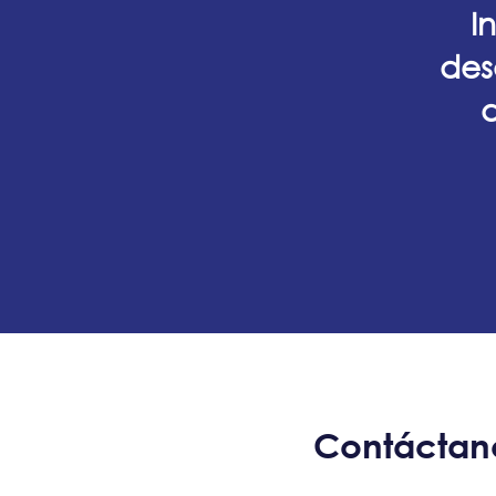
I
des
d
Contáctano