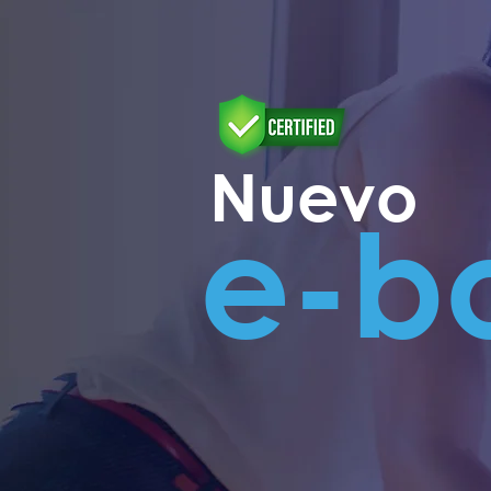
Nuevo
e-b