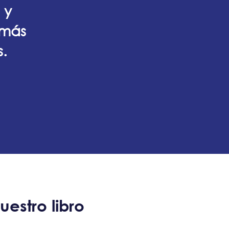
 y
 más
s.
estro libro